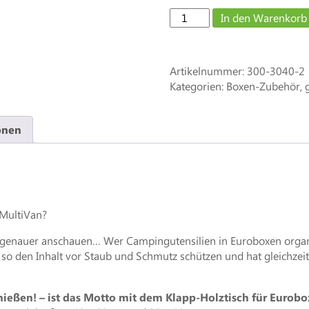
Euroboxen-
In den Warenkorb
Holztisch
30
x
Artikelnummer:
300-3040-2
40
Kategorien: Boxen-Zubehör, 
cm
mit
Klappfüssen
onen
/
Euroboxen
Deckel-
Tisch
-
Eiche
MultiVan?
Menge
genauer anschauen… Wer Campingutensilien in Euroboxen organ
o den Inhalt vor Staub und Schmutz schützen und hat gleichzeit
ießen! – ist das Motto mit dem Klapp-Holztisch für Eurobo