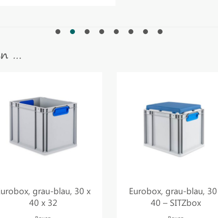
en …
urobox, grau-blau, 30 x
Eurobox, grau-blau, 30
40 x 32
40 – SITZbox
Boxen
Boxen