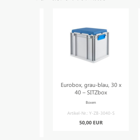
m BASIS-
Eurobox, grau-blau, 30 x
40 – längs
40 – SITZbox
O-Boxen
Boxen
odule
g
Artikel-Nr.: Y-ZB-3040-S
 youRS-ML-1
50,00 EUR
 EUR