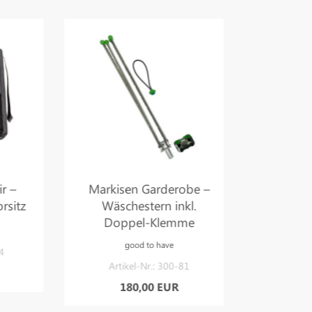
Markisen Garderobe –
Ma
tz
Wäschestern inkl.
Bar-/Steh
Doppel-Klemme
höhenve
HOL
good to have
good
Artikel-Nr.: 300-81
Artikel
180,00 EUR
280