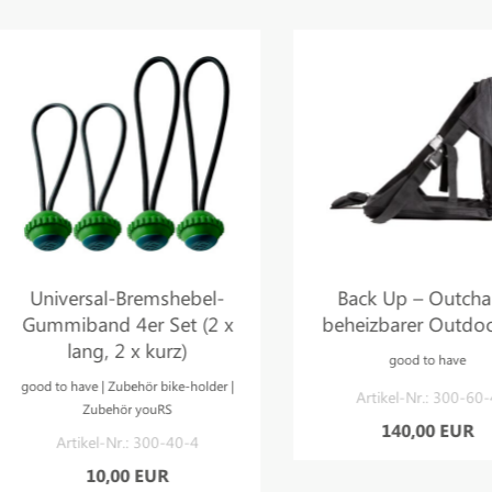
Universal-Bremshebel-
Back Up – Outchair –
Gummiband 4er Set (2 x
beheizbarer Outdoorsi
lang, 2 x kurz)
good to have
ood to have | Zubehör bike-holder |
Artikel-Nr.: 300-60-4
Zubehör youRS
140,00 EUR
Artikel-Nr.: 300-40-4
10,00 EUR