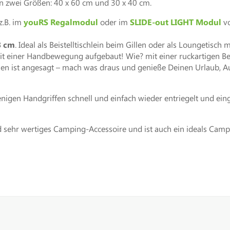
in zwei Größen: 40 x 60 cm und 30 x 40 cm.
z.B. im
youRS Regalmodul
oder im
SLIDE-out LIGHT Modul
v
3 cm
. Ideal als Beistelltischlein beim Gillen oder als Loungetisch
mit einer Handbewegung aufgebaut! Wie? mit einer ruckartigen B
illen ist angesagt – mach was draus und genieße Deinen Urlaub, 
igen Handgriffen schnell und einfach wieder entriegelt und eing
 und sehr wertiges Camping-Accessoire und ist auch ein ideals Ca