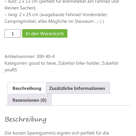
– kurz: 2 x 13 cm (perfekt für Bremshebel am Fahrrad und
kleinen Sachen)
– lang: 2 x 25 cm (ausgebaute Fahrrad-Vorderräder,
Campingmöbel, alles Mögliche im Stauraum…;-) )
Universal-
In den Warenkorb
Bremshebel-
Gummiband
4er
Artikelnummer:
300-40-4
Set
Kategorien: good to have, Zubehör bike-holder, Zubehör
(2
youRS
x
lang,
2
Beschreibung
Zusätzliche Informationen
x
kurz)
Rezensionen (0)
Menge
Beschreibung
Die kurzen Spanngummis eignen sich perfekt für die