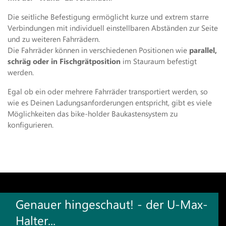
Die seitliche Befestigung ermöglicht kurze und extrem starre
Verbindungen mit individuell einstellbaren Abständen zur Seite
und zu weiteren Fahrrädern.
Die Fahrräder können in verschiedenen Positionen wie
parallel,
schräg oder in Fischgrätposition
im Stauraum befestigt
werden.
Egal ob ein oder mehrere Fahrräder transportiert werden, so
wie es Deinen Ladungsanforderungen entspricht, gibt es viele
Möglichkeiten das bike-holder Baukastensystem zu
konfigurieren.
Genauer hingeschaut! - der U-Max-
Halter...