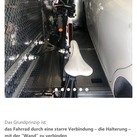
1
2
3
4
5
6
7
Das Grundprinzip ist:
das Fahrrad durch eine starre Verbindung – die Halterung –
mit der “Wand” zu verbinden
.