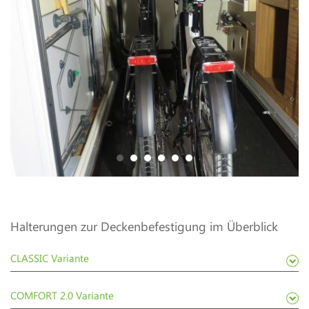
1
2
3
4
5
6
Halterungen zur Deckenbefestigung im Überblick
CLASSIC Variante
COMFORT 2.0 Variante