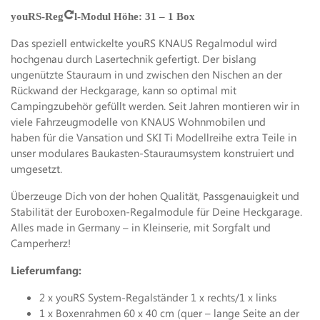
Menge
youRS-Regal-Modul Höhe: 31 – 1 Box
Das speziell entwickelte youRS KNAUS Regalmodul wird
hochgenau durch Lasertechnik gefertigt. Der bislang
ungenützte Stauraum in und zwischen den Nischen an der
Rückwand der Heckgarage, kann so optimal mit
Campingzubehör gefüllt werden. Seit Jahren montieren wir in
viele Fahrzeugmodelle von KNAUS Wohnmobilen und
haben für die Vansation und SKI Ti Modellreihe extra Teile in
unser modulares Baukasten-Stauraumsystem konstruiert und
umgesetzt.
Überzeuge Dich von der hohen Qualität, Passgenauigkeit und
Stabilität der Euroboxen-Regalmodule für Deine Heckgarage.
Alles made in Germany – in Kleinserie, mit Sorgfalt und
Camperherz!
Lieferumfang:
2 x youRS System-Regalständer 1 x rechts/1 x links
1 x Boxenrahmen 60 x 40 cm (quer – lange Seite an der