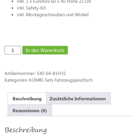
inkl. 1 x Eurobox 60 x 40 Höhe 22 cm
inkl. Safety-Kit
inkl. Montageschrauben und Winkel
KNAUS
In den Warenkorb
VAN/SKY
Ti
-
Artikelnummer:
540-64-B1H31
Nischenhöhe
Kategorien: KOMBI-Sets Fahrzeugspezifisch
ca.
31
cm
Beschreibung
Zusätzliche Informationen
-
1
Rezensionen (0)
Box
60
Beschreibung
x
40