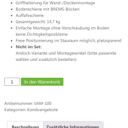
Griffhalterung für Wand-/Deckenmontage
Bodenschiene mit BREMS-Böcken
Auffahrschiene
Gesamtgewicht: 14,7 kg
Einfache Montage ohne Verschraubung im Boden
keine Dichtigkeitsprobleme
Freie Positionierung im Stauraum möglich, platzsparend
Nicht im Set:
Andock-Variante und Montagewinkel (bitte passende
wählen und zusätzlich bestellen)
bike-
In den Warenkorb
holder
MOTO
-
Artikelnummer:
bhM-100
KOMBI-
Kategorien: Kombiangebote
Set
inkl.
Griffhalterung,
Beschreibung
Zusätzliche Informationen