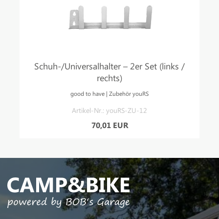
Schuh-/Universalhalter – 2er Set (links /
rechts)
good to have | Zubehör youRS
Artikel-Nr.: youRS-ZU-12
70,01 EUR