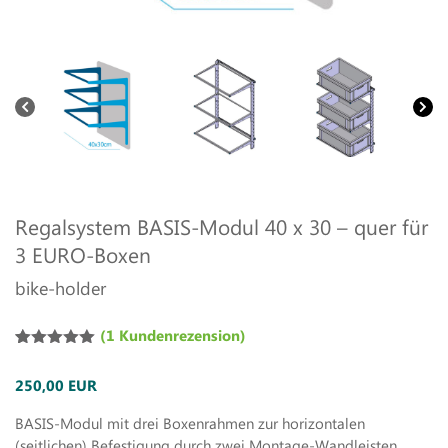
Regalsystem BASIS-Modul 40 x 30 – quer für
3 EURO-Boxen
bike-holder
(
1
Kundenrezension)
Bewertet
1
mit
5.00
250,00 EUR
von 5,
basierend
auf
BASIS-Modul mit drei Boxenrahmen zur horizontalen
Kundenbewertung
(seitlichen) Befestigung durch zwei Montage-Wandleisten.