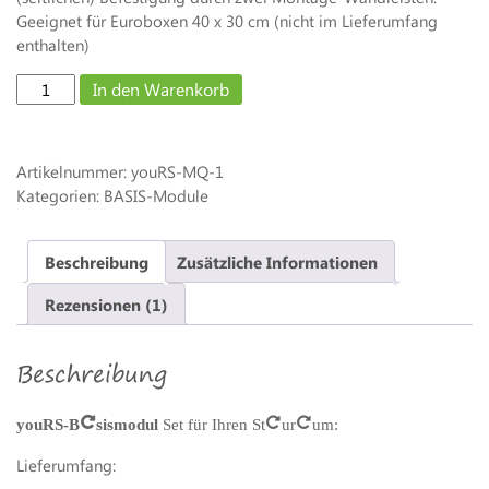
Geeignet für Euroboxen 40 x 30 cm (nicht im Lieferumfang
enthalten)
Regalsystem
In den Warenkorb
BASIS-
Modul
40
Artikelnummer:
youRS-MQ-1
x
Kategorien: BASIS-Module
30
-
quer
Beschreibung
Zusätzliche Informationen
für
3
Rezensionen (1)
EURO-
Boxen
Beschreibung
Menge
youRS-Basismodul
Set für Ihren Stauraum:
Lieferumfang: