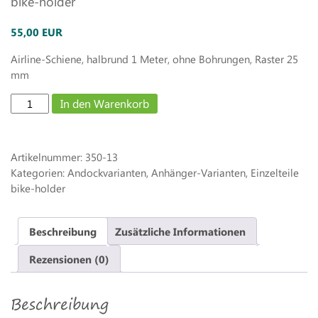
bike-holder
55,00 EUR
Airline-Schiene, halbrund 1 Meter, ohne Bohrungen, Raster 25
mm
Airlineschiene
In den Warenkorb
halbrund
1
Meter
Artikelnummer:
350-13
Menge
Kategorien: Andockvarianten, Anhänger-Varianten, Einzelteile
bike-holder
Beschreibung
Zusätzliche Informationen
Rezensionen (0)
Beschreibung