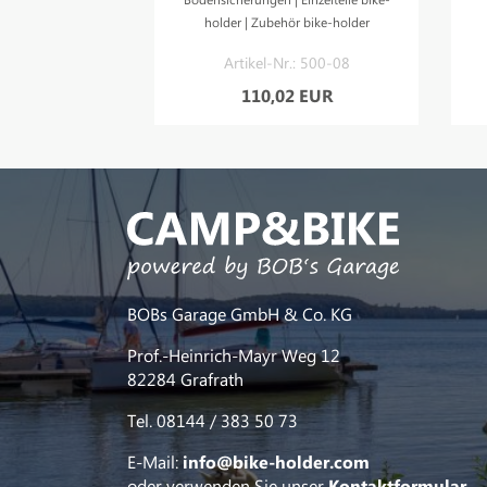
holder | Zubehör bike-holder
Artikel-Nr.: 500-08
110,02 EUR
BOBs Garage GmbH & Co. KG
Prof.-Heinrich-Mayr Weg 12
82284 Grafrath
Tel. 08144 / 383 50 73
E-Mail:
info@bike-holder.com
oder verwenden Sie unser
Kontaktformular