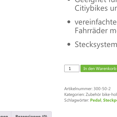
Citiybikes 
vereinfacht
Fahrräder m
Stecksystem
Steckpedal
In den Warenkorb
BASIC
-
City
Artikelnummer:
300-50-2
Allrounder
Kategorien: Zubehör bike-ho
Menge
Schlagwörter:
Pedal
,
Steckp
onen
Rezensionen (0)