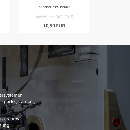
Zubehör bike-holder
Artikel-Nr.: 300-50-5
10,50 EUR
ersystemen
nsporter, Camper,
Stauraums.
ösung!