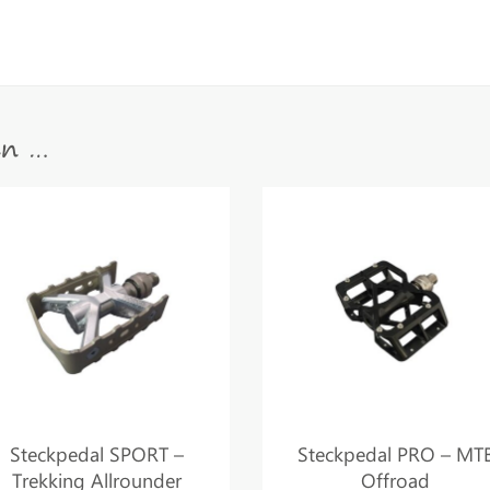
en …
pedal
peda
Steckpedal SPORT –
Steckpedal PRO – MT
Trekking Allrounder
Offroad