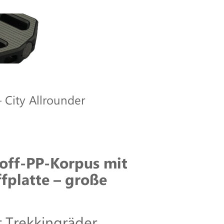
 City Allrounder
toff-PP-Korpus mit
fplatte – große
 Trekkingräder,