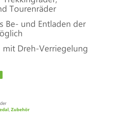
und Tourenräder
es Be- und Entladen der
öglich
 mit Dreh-Verriegelung
lder
edal
,
Zubehör