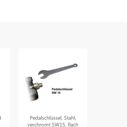
le
B
Pedalschlüssel, Stahl,
verchromt SW15, flach