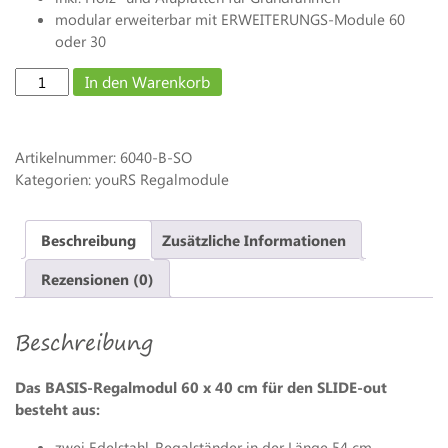
modular erweiterbar mit ERWEITERUNGS-Module 60
oder 30
SO-
In den Warenkorb
Basis-
Regal
Modul
Artikelnummer:
6040-B-SO
60
Kategorien: youRS Regalmodule
x
40
Menge
Beschreibung
Zusätzliche Informationen
Rezensionen (0)
Beschreibung
Das BASIS-Regalmodul 60 x 40 cm für den SLIDE-out
besteht aus:
zwei Edelstahl-Regalständer in der Länge 54 cm