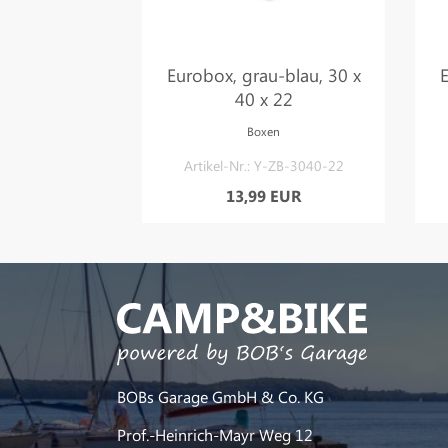
-blau, 30 x
Eurobox, grau-blau, 30 x
E
 17
40 x 22
en
Boxen
Y-ZB-3040-17
Artikel-Nr.: Y-ZB-3040-22
 EUR
13,99 EUR
BOBs Garage GmbH & Co. KG
Prof.-Heinrich-Mayr Weg 12