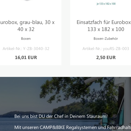
urobox, grau-blau, 30 x
Einsatzfach für Eurobox
40 x 32
133 x 182 x 100
Boxen
Boxen-Zubehör
Artikel-Nr.: Y-ZB-3040-32
Artikel-Nr.: youRS-ZB-003
16,01 EUR
2,50 EUR
Bei uns bist DU der Chef in Deinem Stauraum!
Mit unseren CAMP&BIKE Regalsystemen und Fahrradhalt