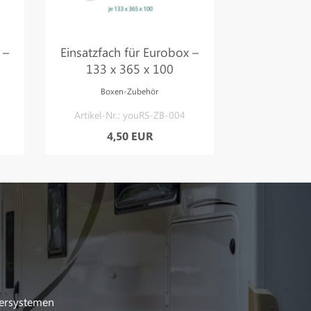
 –
Einsatzfach für Eurobox –
Eurobox, g
133 x 365 x 100
40 –
Boxen-Zubehör
Artikel-Nr.: youRS-ZB-004
Artikel-Nr
4,50 EUR
50,
ersystemen