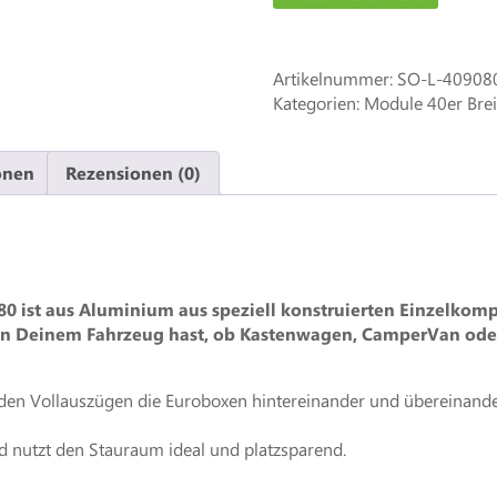
Artikelnummer:
SO-L-40908
Kategorien: Module 40er Brei
onen
Rezensionen (0)
80
ist aus Aluminium aus speziell konstruierten Einzelko
in Deinem Fahrzeug hast, ob Kastenwagen, CamperVan ode
 den Vollauszügen die Euroboxen hintereinander und übereinand
d nutzt den Stauraum ideal und platzsparend.