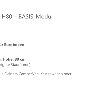
0-H80 – BASIS-Modul
ür Euroboxen
m, Höhe: 80 cm
drigere Stauräume)
au in Deinem CamperVan, Kastenwagen oder