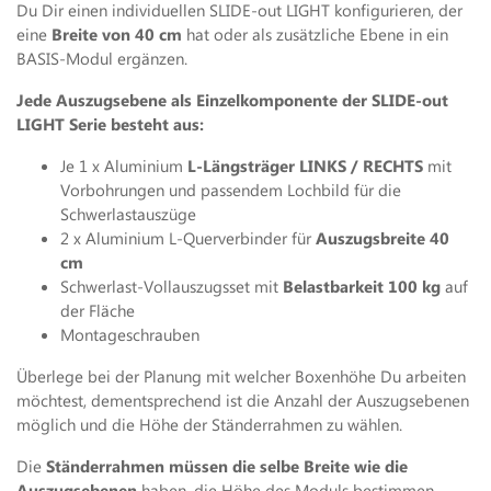
Du Dir einen individuellen SLIDE-out LIGHT konfigurieren, der
eine
Breite von 40 cm
hat oder als zusätzliche Ebene in ein
BASIS-Modul ergänzen.
Jede Auszugsebene als Einzelkomponente der SLIDE-out
LIGHT Serie besteht aus:
Je 1 x Aluminium
L-Längsträger LINKS / RECHTS
mit
Vorbohrungen und passendem Lochbild für die
Schwerlastauszüge
2 x Aluminium L-Querverbinder für
Auszugsbreite 40
cm
Schwerlast-Vollauszugsset mit
Belastbarkeit 100 kg
auf
der Fläche
Montageschrauben
Überlege bei der Planung mit welcher Boxenhöhe Du arbeiten
möchtest, dementsprechend ist die Anzahl der Auszugsebenen
möglich und die Höhe der Ständerrahmen zu wählen.
Die
Ständerrahmen müssen die selbe Breite wie die
Auszugsebenen
haben, die Höhe des Moduls bestimmen