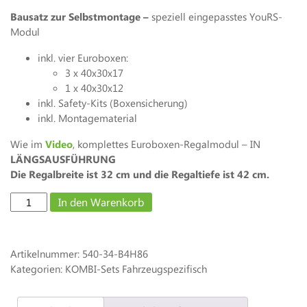
Bausatz zur Selbstmontage –
speziell eingepasstes YouRS-
Modul
inkl. vier Euroboxen:
3 x 40x30x17
1 x 40x30x12
inkl. Safety-Kits (Boxensicherung)
inkl. Montagematerial
Wie im
Video
, komplettes Euroboxen-Regalmodul – IN
LÄNGSAUSFÜHRUNG
Die Regalbreite ist 32 cm und die Regaltiefe ist 42 cm.
HYMER
In den Warenkorb
MLT
-
Regal
Artikelnummer:
540-34-B4H86
30
Kategorien: KOMBI-Sets Fahrzeugspezifisch
x
40
-