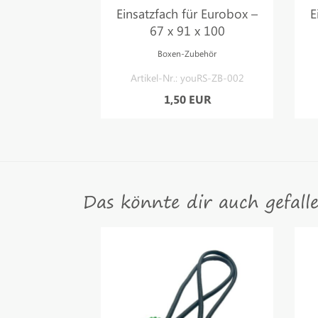
ür Eurobox –
Einsatzfach für Eurobox –
E
0 – 8er Set
67 x 91 x 100
ubehör
Boxen-Zubehör
youRS-ZB-001
Artikel-Nr.: youRS-ZB-002
 EUR
1,50 EUR
Das könnte dir auch gefall