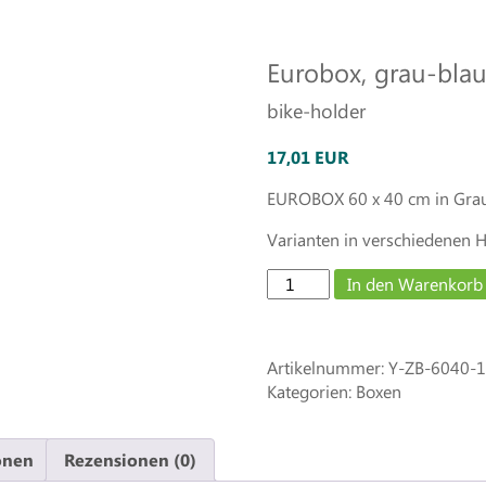
Eurobox, grau-blau
bike-holder
17,01 EUR
EUROBOX 60 x 40 cm in Grau 
Varianten in verschiedenen 
Eurobox,
In den Warenkorb
grau-
blau,
60
Artikelnummer:
Y-ZB-6040-
x
Kategorien: Boxen
40
x
17
onen
Rezensionen (0)
Menge