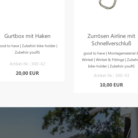
Gurtbox mit Haken
Zurrösen Airline mit
Schnellverschluß
ood to have | Zubehör bike-holder |
Zubehör youRS
good to have | Montagematerial 
Winkel | Winkel & Fittinge | Zubeh
Artikel-Nr.: 300-42
bike-holder | Zubehör youRS
20,00 EUR
Artikel-Nr.: 300-43
10,00 EUR