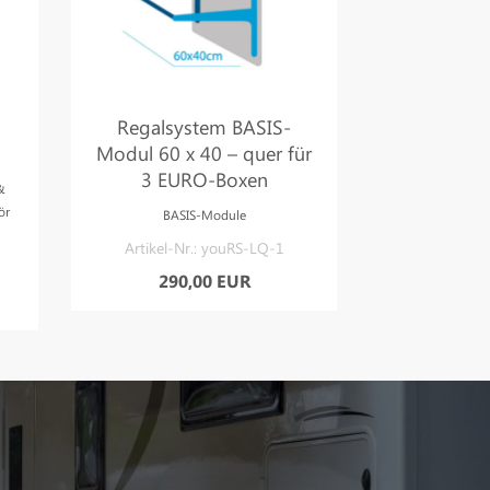
Regalsystem BASIS-
Rega
Modul 60 x 40 – quer für
ERWEITE
3 EURO-Boxen
60 x 40 
&
EUR
ör
BASIS-Module
ERWEITE
Artikel-Nr.: youRS-LQ-1
Artikel-N
290,00 EUR
210