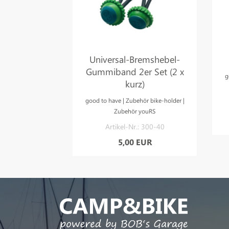
 Aufhänger
Universal-Bremshebel-
ckenschiene
Gummiband 2er Set (2 x
g
kurz)
ehör bike-holder
good to have | Zubehör bike-holder |
: 300-31
Zubehör youRS
 EUR
Artikel-Nr.: 300-40
5,00 EUR