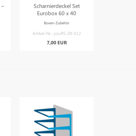
 –
Scharnierdeckel Set
Scharnie
Eurobox 60 x 40
Eurobox 6
Scha
Boxen-Zubehör
Boxe
Artikel-Nr.: youRS-ZB-012
Artikel-Nr
7,00 EUR
12,