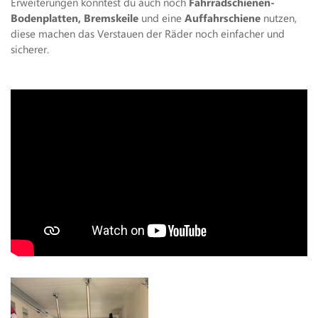
Erweiterungen könntest du auch noch
Fahrradschienen-
Bodenplatten,
Bremskeile
und eine
Auffahrschiene
nutzen,
diese machen das Verstauen der Räder noch einfacher und
sicherer.