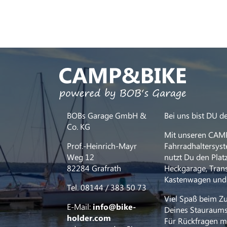
BOBs Garage GmbH &
Bei uns bist DU 
Co. KG
Mit unseren CAM
Prof.-Heinrich-Mayr
Fahrradhaltersys
Weg 12
nutzt Du den Pla
82284 Grafrath
Heckgarage, Tran
Kastenwagen und
Tel. 08144 / 383 50 73
Viel Spaß beim Z
E-Mail:
info@bike-
Deines Stauraums
holder.com
Für Rückfragen me