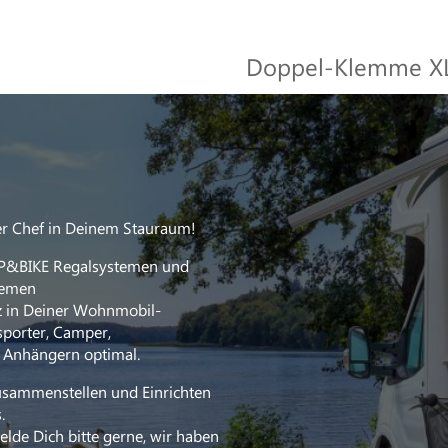
Doppel-Klemme XL 
bike-holder
140,00 EUR
Artikelnummer:
142
Kategorien: Halterung
der Chef in Deinem Stauraum!
P&BIKE Regalsystemen und
temen
tz in Deiner Wohnmobil-
sporter, Camper,
 Anhängern optimal.
usammenstellen und Einrichten
.
lde Dich bitte gerne, wir haben